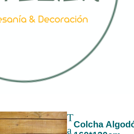
T
Colcha Algodó
a