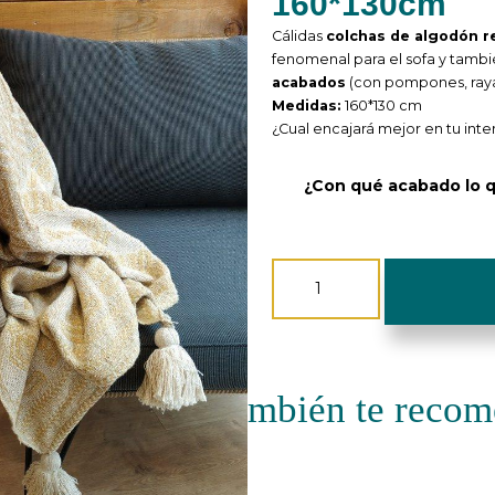
160*130cm
Cálidas
colchas de algodón r
fenomenal para el sofa y tamb
acabados
(con pompones, raya
Medidas:
160*130 cm
¿Cual encajará mejor en tu inter
¿Con qué acabado lo 
Colcha
Algodón
Reciclado
-
160*130cm
cantidad
mbién te rec