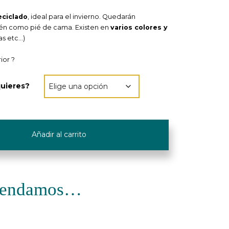
eciclado
, ideal para el invierno. Quedarán
ién como pié de cama. Existen en
varios colores y
s etc…)
ior ?
quieres?
Añadir al carrito
omendamos…