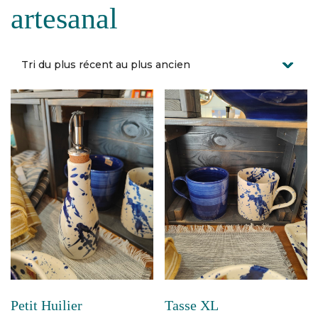
artesanal
Petit Huilier
Tasse XL