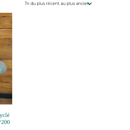
cyclé
*200