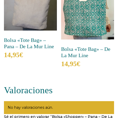
Bolsa «Tote Bag» –
Pana – De La Mur Line
Bolsa «Tote Bag» – De
14,95
€
La Mur Line
14,95
€
Este
producto
Este
tiene
producto
múltiples
tiene
variantes.
Valoraciones
múltiples
Las
variantes.
opciones
Las
se
opciones
No hay valoraciones aún.
pueden
se
elegir
Sé el primero en valorar “Bolsa «Shopper» – Pana – De La
pueden