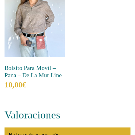
Bolsito Para Movíl –
Pana – De La Mur Line
10,00
€
Este
producto
tiene
Valoraciones
múltiples
variantes.
Las
opciones
No hay valoraciones aún.