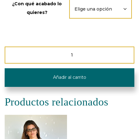
¿Con qué acabado lo
quieres?
Bolso
Móvil
con
Bolsillo
-
Añadir al carrito
Pana
-
De
La
Productos relacionados
Mur
Line
cantidad