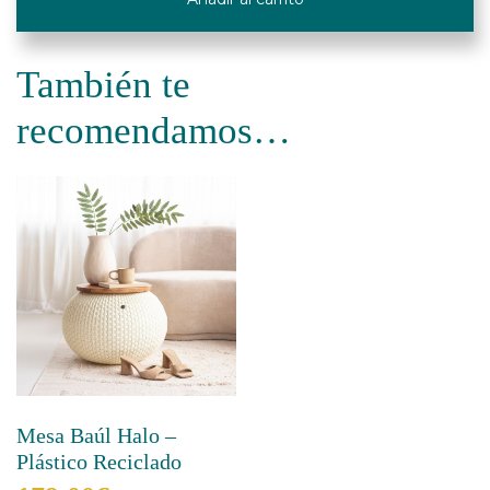
Yute
Cuadrado
-
También te
60*60cm
cantidad
recomendamos…
Mesa Baúl Halo –
Plástico Reciclado