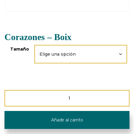
Corazones – Boix
Tamaño
Corazones
-
Boix
cantidad
Añadir al carrito