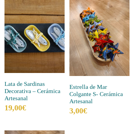
Lata de Sardinas
Estrella de Mar
Decorativa – Cerámica
Colgante S- Cerámica
Artesanal
Artesanal
19,00
€
3,00
€
Este
Este
producto
producto
tiene
tiene