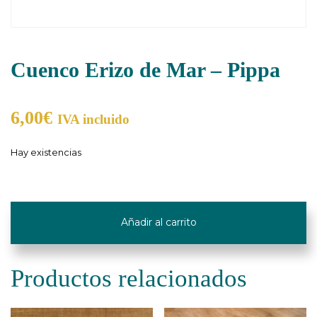
Cuenco Erizo de Mar – Pippa
6,00
€
IVA incluido
Hay existencias
Cuenco
Erizo
Añadir al carrito
de
Mar
-
Productos relacionados
Pippa
cantidad