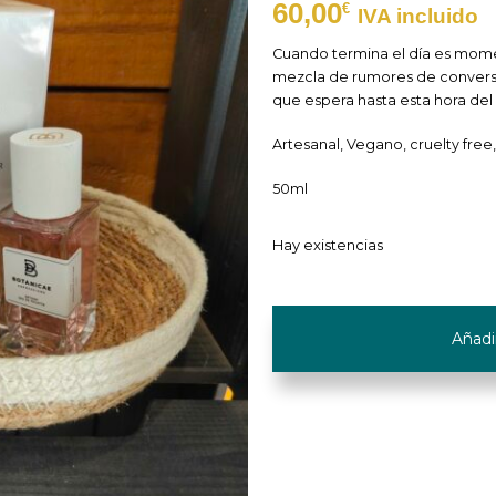
60,00
€
IVA incluido
Cuando termina el día es mome
mezcla de rumores de convers
que espera hasta esta hora del 
Artesanal, Vegano, cruelty free,
50ml
Hay existencias
Eau
Añadir
de
Toilette
Natural
"Serenata
en
Flor"
cantidad