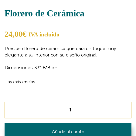
Florero de Cerámica
24,00
€
IVA incluido
Precioso florero de cerámica que dará un toque muy
elegante a su interior con su diseño original.
Dimensiones: 33*18*8cm
Hay existencias
Florero
de
Cerámica
cantidad
Añadir al carrito