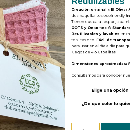
Reutilizables
Creación original « El Olivar 
desmaquillantes ecofriendly
h
Tienen dos cara : esponja bam
GOTS y Oeko-tex ® Standard
Reutilizables y lavables
en ma
toallitas eco.
Fácil de transpo
para usar en el día a día para qu
juegos de 4 o 6 toallitas.
Dimensiones aproximadas:
Consultarnos para conocer nues
Elige una opción
¿De qué color lo quie
Juego