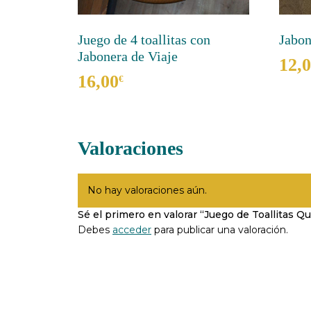
Juego de 4 toallitas con
Jabon
Jabonera de Viaje
12,
16,00
€
Este
produ
Este
tiene
producto
múltip
tiene
Valoraciones
varian
múltiples
Las
variantes.
opcio
Las
se
No hay valoraciones aún.
opciones
puede
se
Sé el primero en valorar “Juego de Toallitas Qu
elegir
pueden
Debes
acceder
para publicar una valoración.
en
elegir
la
en
págin
la
de
página
produ
de
producto