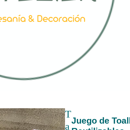
T
Juego de Toall
a