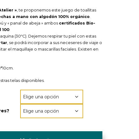
Atelier »
, te proponemos este juego de toallitas
echas a mano con algodón 100% orgánico
.
bú y « panal de abeja » ambos
certificados Bio-
 100
.
quina (30ºC). Dejemos respirar tu piel con estas
rtar
, se podrá incorporar a sus neceseres de viaje o
itar el maquillaje o mascarillas faciales. Existen en
8*10cm.
tras telas disponibles.
res?