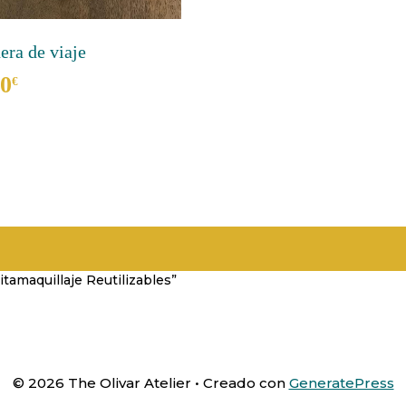
era de viaje
00
€
cto
les
tes.
nes
n
itamaquillaje Reutilizables”
a
cto
© 2026 The Olivar Atelier
• Creado con
GeneratePress