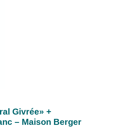
al Givrée» +
anc – Maison Berger