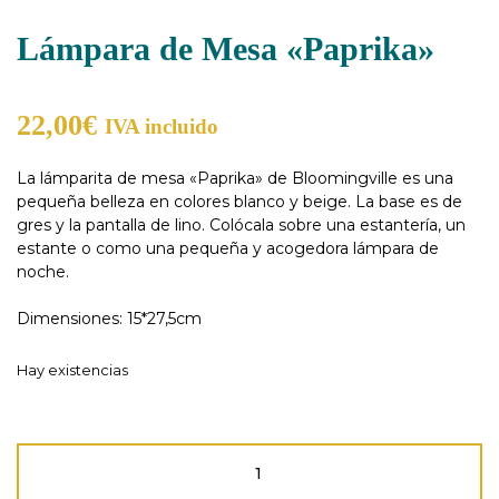
Lámpara de Mesa «Paprika»
22,00
€
IVA incluido
La lámparita de mesa «Paprika» de Bloomingville es una
pequeña belleza en colores blanco y beige. La base es de
gres y la pantalla de lino. Colócala sobre una estantería, un
estante o como una pequeña y acogedora lámpara de
noche.
Dimensiones: 15*27,5cm
Hay existencias
Lámpara
de
Mesa