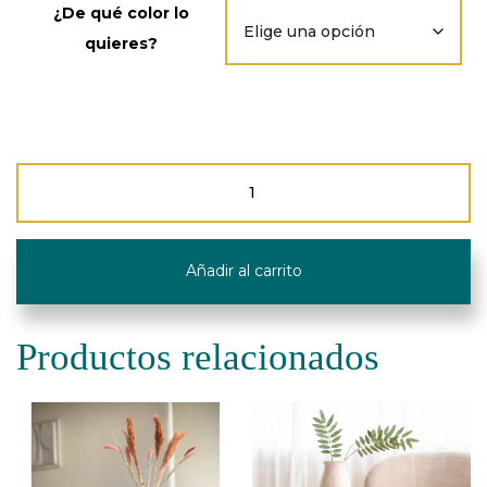
¿De qué color lo
quieres?
Mesa
Baúl
"Halo
Sit"
-
Añadir al carrito
Plástico
Reciclado
cantidad
Productos relacionados