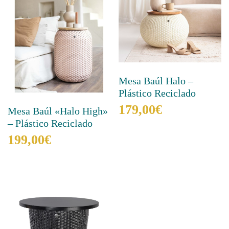
Mesa Baúl Halo –
Plástico Reciclado
179,00
€
Mesa Baúl «Halo High»
– Plástico Reciclado
Este
199,00
€
producto
tiene
Este
múltiples
producto
variantes.
tiene
Las
múltiples
opciones
variantes.
se
Las
pueden
opciones
elegir