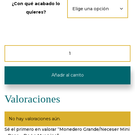
¿Con qué acabado lo
quieres?
Monedero
Grande/Neceser
Mini
-
Pana
Añadir al carrito
-
De
La
Mur
Valoraciones
Line
cantidad
No hay valoraciones aún.
Sé el primero en valorar “Monedero Grande/Neceser Mini