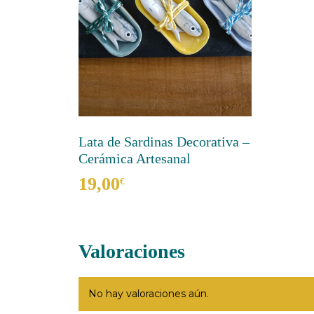
Lata de Sardinas Decorativa –
Cerámica Artesanal
19,00
€
Este
producto
tiene
Valoraciones
múltiples
variantes.
Las
No hay valoraciones aún.
opciones
se