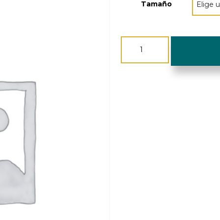
Tamaño
Portavela
-
Pippa
cantidad