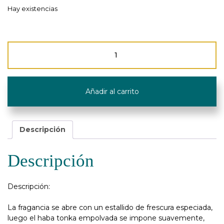
Hay existencias
Recarga
"Orange
Cannelle"
-
500ml
Añadir al carrito
-
Maison
Berger
cantidad
Descripción
Descripción
Descripción:
La fragancia se abre con un estallido de frescura especiada,
luego el haba tonka empolvada se impone suavemente,