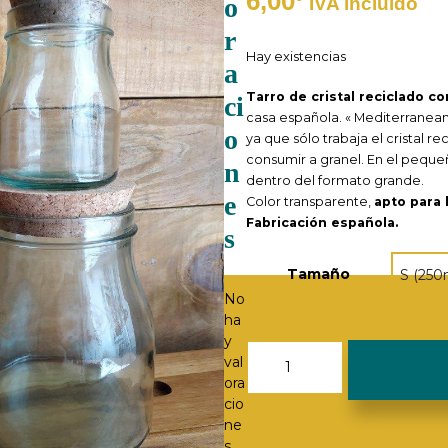
6,00
o
IVA incluido
r
Hay existencias
a
Tarro de cristal reciclado c
ci
casa española. « Mediterranea
o
ya que sólo trabaja el cristal r
consumir a granel. En el peque
n
dentro del formato grande.
e
Color transparente,
apto para l
Fabricación española.
s
Tamaño
No
ha
y
Tarro
val
Cristal
ora
Reciclado
cio
cantidad
ne
s