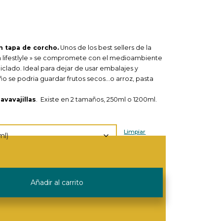
on tapa de corcho.
Unos de los best sellers de la
n lifestlyle » se compromete con el medioambiente
eciclado. Ideal para dejar de usar embalajes y
ño se podria guardar frutos secos…o arroz, pasta
avavajillas
. Existe en 2 tamaños, 250ml o 1200ml.
Limpiar
Añadir al carrito