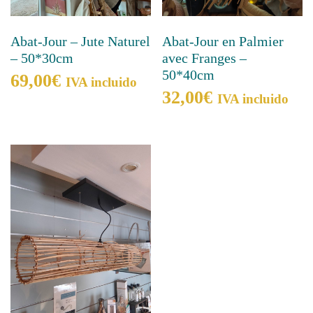
Abat-Jour – Jute Naturel
Abat-Jour en Palmier
– 50*30cm
avec Franges –
50*40cm
69,00
€
IVA incluido
32,00
€
IVA incluido