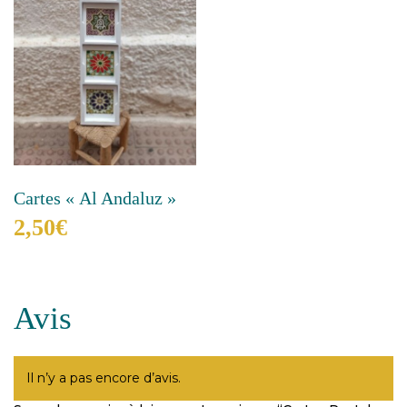
Cartes « Al Andaluz »
2,50
€
Ce
produit
a
Avis
plusieurs
variations.
Les
options
Il n’y a pas encore d’avis.
peuvent