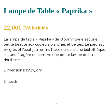
Lampe de Table « Paprika »
22,00
€
IVA incluido
La lampe de table « Paprika » de Bloomingville est une
petite beauté aux couleurs blanches et beiges. Le pied est
en grès et l’abat-jour en lin. Placez-la dans une bibliothèque,
sur une étagère ou comme une petite lampe de nuit
douillette.
Dimensions: 15*27,5cm
En stock
quantité
de
Lampe