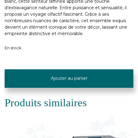
blanc, cette senteur raffinée apporte une touche
d’extravagance naturelle. Entre puissance et sensualité, il
propose un voyage olfactif fascinant. Grâce à ses
nombreuses nuances de caractère, cet ensemble exquis
devient un élément iconique de votre décor, laissant une
empreinte distinctive et mémorable.
En stock
quantité
de
Ajouter au panier
Lampe
"Prisme
Grenat"
Produits similaires
-
Maison
Berger