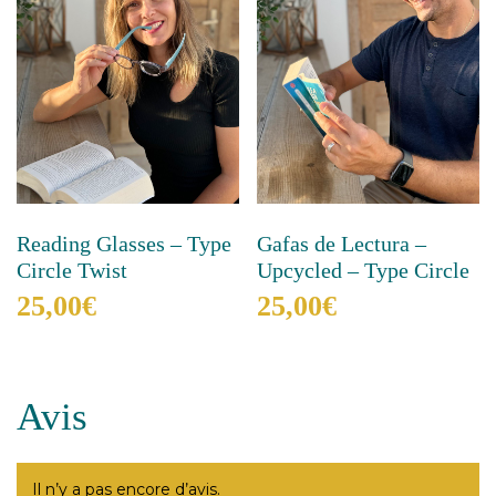
peuvent
options
être
peuvent
choisies
être
sur
choisies
la
sur
page
la
du
page
produit
du
produit
Reading Glasses – Type
Gafas de Lectura –
Circle Twist
Upcycled – Type Circle
25,00
€
25,00
€
Ce
Ce
produit
produit
a
a
Avis
plusieurs
plusieurs
variations.
variations.
Les
Les
options
options
Il n’y a pas encore d’avis.