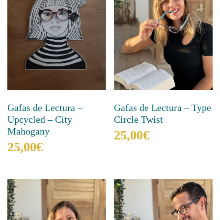
Gafas de Lectura –
Gafas de Lectura – Type
Upcycled – City
Circle Twist
Mahogany
25,00
€
25,00
€
Ce
produit
Ce
a
produit
plusieurs
a
variations.
plusieurs
Les
variations.
options
Les