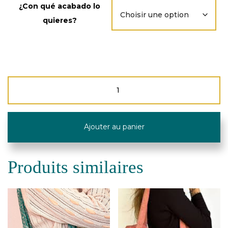
¿Con qué acabado lo
quieres?
quantité
de
Tote
Bag
-
Ajouter au panier
Velour
-
De
La
Produits similaires
Mur
Line