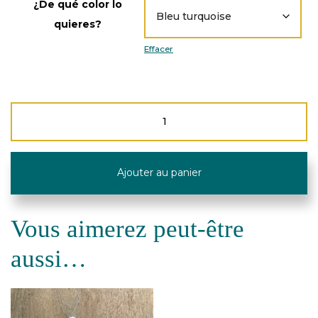
¿De qué color lo
quieres?
Effacer
quantité
de
Porte
savon
artisanal
Ajouter au panier
de
céramique
Vous aimerez peut-être
aussi…