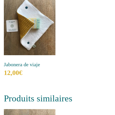
Jabonera de viaje
12,00
€
Ce
produit
a
Produits similaires
plusieurs
variations.
Les
options