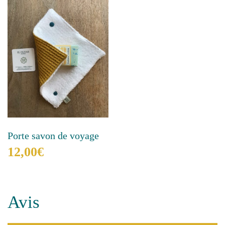
peuvent
être
choisies
sur
la
page
du
produit
Porte savon de voyage
12,00
€
Ce
produit
a
Avis
plusieurs
variations.
Les