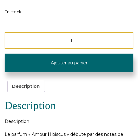
En stock
quantité
de
Recharge
"Amour
d'Hibiscus"
Ajouter au panier
-
500ml
-
Maison
Description
Berger
Description
Description :
Le parfum « Amour Hibiscus » débute par des notes de