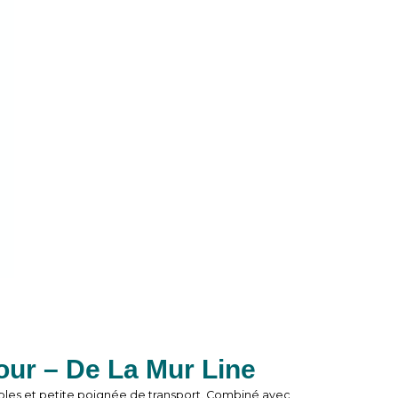
our – De La Mur Line
bles et petite poignée de transport. Combiné avec