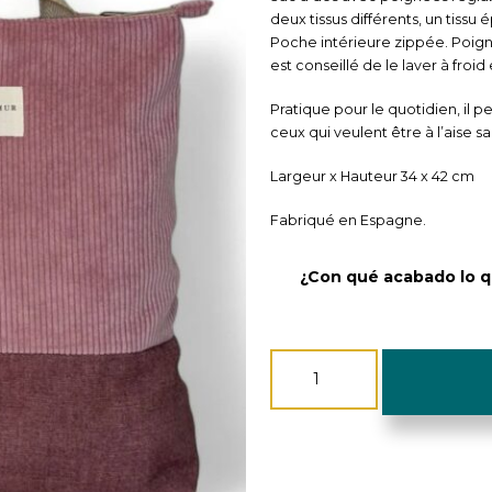
deux tissus différents, un tissu é
Poche intérieure zippée. Poign
est conseillé de le laver à froid
Pratique pour le quotidien, il
ceux qui veulent être à l’aise sa
Largeur x Hauteur 34 x 42 cm
Fabriqué en Espagne.
¿Con qué acabado lo q
quantité
de
Sac
à
Dos
Velour