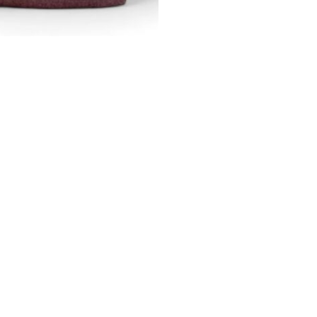
-
De
La
Mur
Line