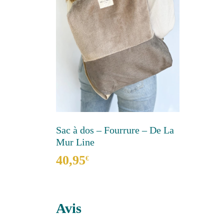
Sac à dos – Fourrure – De La
Mur Line
40,95
€
Ce
produit
a
Avis
plusieurs
variations.