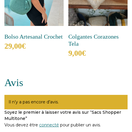
la
page
du
produit
Bolso Artesanal Crochet
Colgantes Corazones
Tela
29,00
€
9,00
€
Ce
produit
Ce
a
produit
plusieurs
a
Avis
variations.
plusieurs
Les
variations.
options
Les
peuvent
options
Il n’y a pas encore d’avis.
être
peuvent
choisies
Soyez le premier à laisser votre avis sur “Sacs Shopper
être
sur
Multitone”
choisies
la
sur
Vous devez être
connecté
pour publier un avis.
page
la