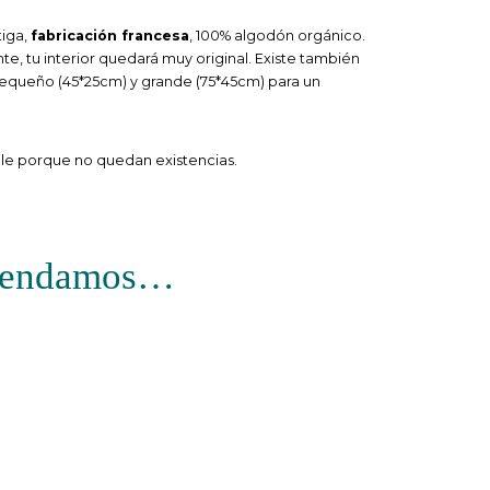
tiga,
fabricación francesa
, 100% algodón orgánico.
nte, tu interior quedará muy original. Existe también
pequeño (45*25cm) y grande (75*45cm) para un
ble porque no quedan existencias.
omendamos…