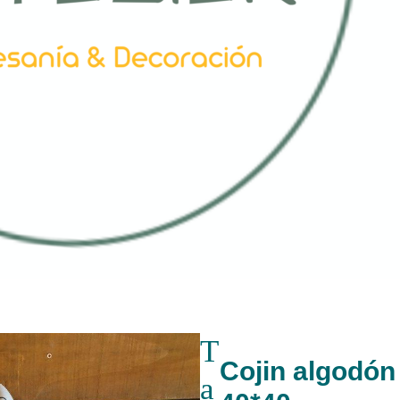
T
Cojin algodón
a