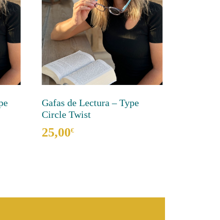
pe
Gafas de Lectura – Type
Circle Twist
25,00
€
Este
producto
tiene
múltiples
variantes.
Las
opciones