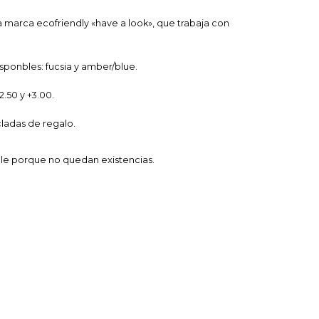
a marca ecofriendly «have a look», que trabaja con
sponbles: fucsia y amber/blue.
2.50 y +3.00.
ladas de regalo.
ble porque no quedan existencias.