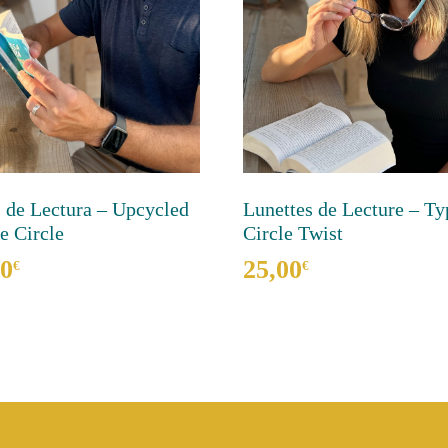
 de Lectura – Upcycled
Lunettes de Lecture – Ty
e Circle
Circle Twist
00
25,00
€
€
Este
cto
producto
tiene
les
múltiples
tes.
variantes.
Las
nes
opciones