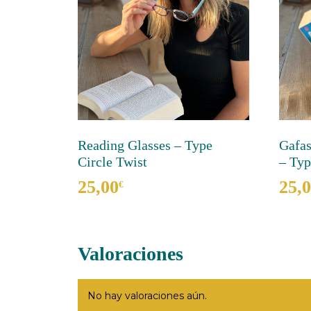
Reading Glasses – Type
Gafas
Circle Twist
– Typ
25,00
25,
€
Este
Este
producto
produ
tiene
tiene
Valoraciones
múltiples
múltip
variantes.
varian
Las
Las
No hay valoraciones aún.
opciones
opcio