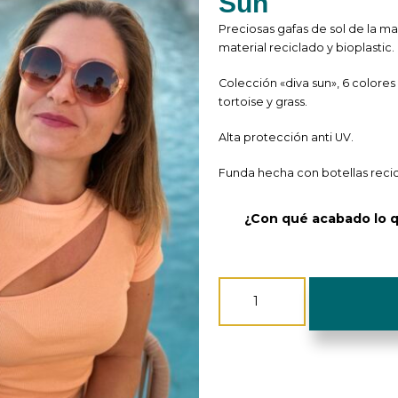
Sun
Preciosas gafas de sol de la ma
material reciclado y bioplastic.
Colección «diva sun», 6 colores
tortoise y grass.
Alta protección anti UV.
Funda hecha con botellas recic
¿Con qué acabado lo 
Gafas
de
Sol
-
Upcycled
-
Type