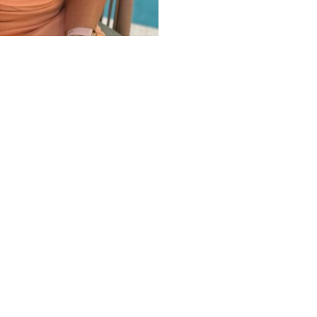
Diva
Sun
cantidad