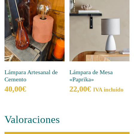
Lámpara Artesanal de
Lámpara de Mesa
Cemento
«Paprika»
40,00
€
22,00
€
IVA incluido
Este
producto
tiene
Valoraciones
múltiples
variantes.
Las