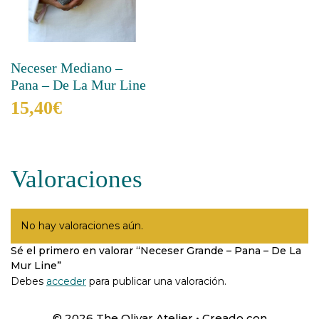
Neceser Mediano –
Pana – De La Mur Line
15,40
€
Este
producto
tiene
Valoraciones
múltiples
variantes.
Las
opciones
No hay valoraciones aún.
se
Sé el primero en valorar “Neceser Grande – Pana – De La
pueden
Mur Line”
elegir
en
Debes
acceder
para publicar una valoración.
la
página
© 2026 The Olivar Atelier
• Creado con