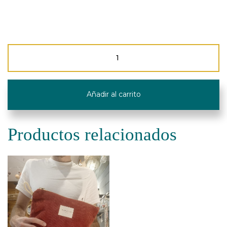
Neceser
Mediano
-
Pana
-
Añadir al carrito
De
La
Mur
Line
Productos relacionados
cantidad