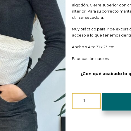
algodón. Cierre superior con c
interior. Para su correcto mant
utilizar secadora.
Muy práctico para ir de excursi
acceso a lo que tenemos dentro. 
Ancho x Alto 31 x 23 cm
Fabricación nacional.
¿Con qué acabado lo 
Riñonera
-
De
La
Mur
Line