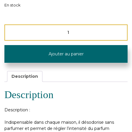
En stock
quantité
de
Recharge
"Neutre
Essentiel"
Ajouter au panier
-
500ml
-
Maison
Description
Berger
Description
Description :
Indispensable dans chaque maison, il désodorise sans
parfumer et permet de régler l’intensité du parfum