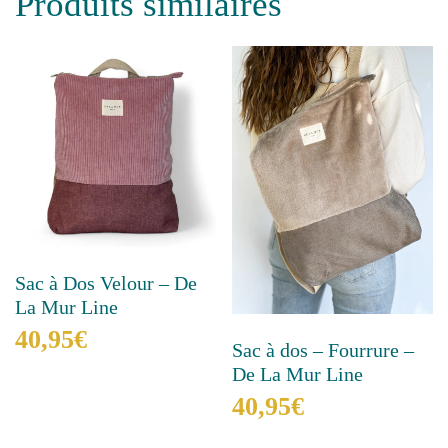
Produits similaires
Sac à Dos Velour – De
La Mur Line
40,95
€
Sac à dos – Fourrure –
De La Mur Line
Ce
produit
40,95
€
a
plusieurs
Ce